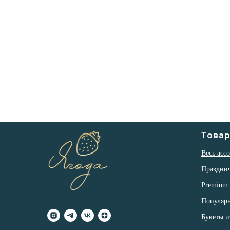
Това
Весь асс
Праздни
Premium
Популяр
Букеты и