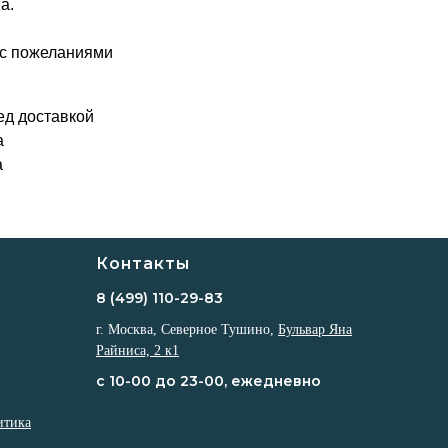
а.
у с пожеланиями
ед доставкой
а
а
Контакты
8 (499) 110-29-83
г. Москва, Северное Тушино,
Бульвар Яна
Райниса, 2 к1
с 10-00 до 23-00, ежедневно
итика