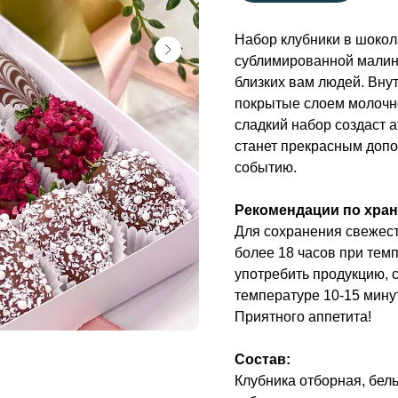
Набор клубники в шокол
сублимированной малин
близких вам людей. Вну
покрытые слоем молочно
сладкий набор создаст 
станет прекрасным доп
событию.
Рекомендации по хра
Для сохранения свежест
более 18 часов при темп
употребить продукцию, 
температуре 10-15 минут
​Приятного аппетита!
Состав:
Клубника отборная, бель