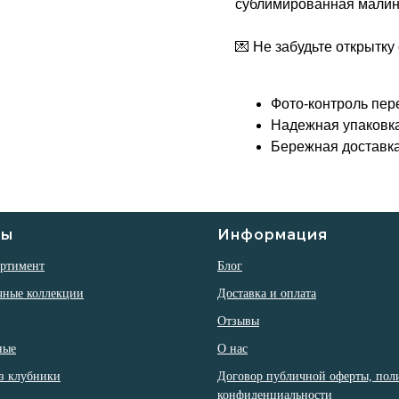
сублимированная малин
💌 Не забудьте открытк
Фото-контроль пер
Надежная упаковк
Бережная доставк
ры
Информация
ортимент
Блог
чные коллекции
Доставка и оплата
Отзывы
ные
О нас
з клубники
Договор публичной оферты, пол
конфиденциальности