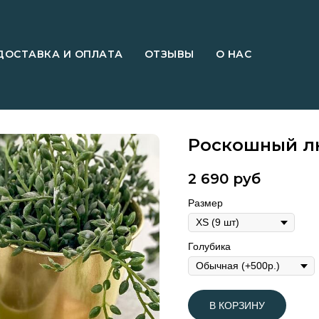
ДОСТАВКА И ОПЛАТА
ОТЗЫВЫ
О НАС
аталог
→
Наборы с клубникой в шоколаде
→
Набор «Ро
Роскошный л
2 690
руб
Размер
Голубика
В КОРЗИНУ